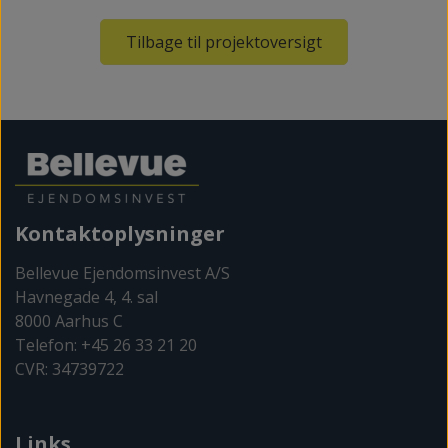
Tilbage til projektoversigt
Kontaktoplysninger
Bellevue Ejendomsinvest A/S
Havnegade 4, 4. sal
8000 Aarhus C
Telefon: +45 26 33 21 20
CVR: 34739722
Links