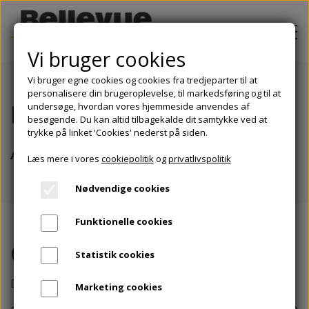
Vi bruger cookies
Vi bruger egne cookies og cookies fra tredjeparter til at
personalisere din brugeroplevelse, til markedsføring og til at
PROJEKTER
Bellevue 16 A/S 8000
undersøge, hvordan vores hjemmeside anvendes af
besøgende. Du kan altid tilbagekalde dit samtykke ved at
OM BELLEVUE EJENDOMSINVEST
trykke på linket 'Cookies' nederst på siden.
Aarhus C
Læs mere i vores
cookiepolitik
og
privatlivspolitik
BOLIGER TIL LEJE
Nødvendige cookies
BLIV INVESTOR
Funktionelle cookies
KONTAKT
Om
projektet
Statistik cookies
Daugbjergvej 22 og 28, 8000 Aarhus C
Marketing cookies