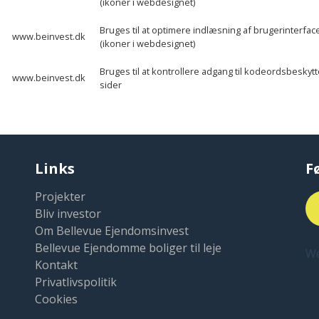
(ikoner i webdesignet)
Bruges til at optimere indlæsning af brugerinterfac
www.beinvest.dk
(ikoner i webdesignet)
Bruges til at kontrollere adgang til kodeordsbeskyt
www.beinvest.dk
sider
Links
F
Projekter
Bliv investor
Om Bellevue Ejendomsinvest
Bellevue Ejendomme boliger til leje
We
Kontakt
Privatlivspolitik
Cookies