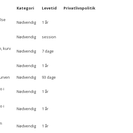
Kategori
Levetid
Privatlivspolitik
else
Nødvendig
1 år
Nødvendig
session
n, kurv
Nødvendig
7 dage
Nødvendig
1 år
kurven
Nødvendig
93 dage
o i
Nødvendig
1 år
o i
Nødvendig
1 år
en
Nødvendig
1 år