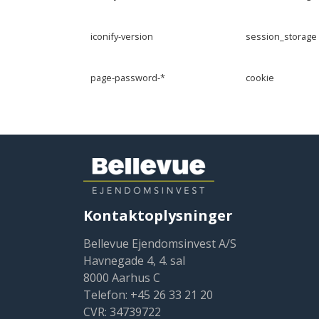
iconify-version
session_storage
page-password-*
cookie
Kontaktoplysninger
Bellevue Ejendomsinvest A/S
Havnegade 4, 4. sal
8000 Aarhus C
Telefon: +45 26 33 21 20
CVR: 34739722