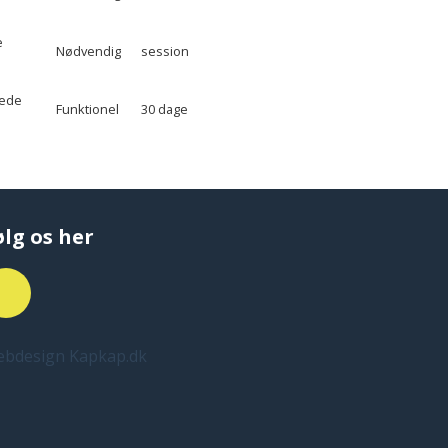
e
Nødvendig
session
tede
Funktionel
30 dage
ølg os her
bdesign Kapkap.dk