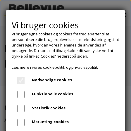
Vi bruger cookies
Vi bruger egne cookies og cookies fra tredjeparter til at
personalisere din brugeroplevelse, til markedsføring og til at
PROJEKTER
Bellevue 20 A/S 8700
undersøge, hvordan vores hjemmeside anvendes af
besøgende. Du kan altid tilbagekalde dit samtykke ved at
OM BELLEVUE EJENDOMSINVEST
trykke på linket 'Cookies' nederst på siden.
Horsens
Læs mere i vores
cookiepolitik
og
privatlivspolitik
BOLIGER TIL LEJE
Nødvendige cookies
BLIV INVESTOR
Funktionelle cookies
KONTAKT
Om
projektet
Statistik cookies
Ane Staunings Vej 24A-F, 8700 Horsens.
Marketing cookies