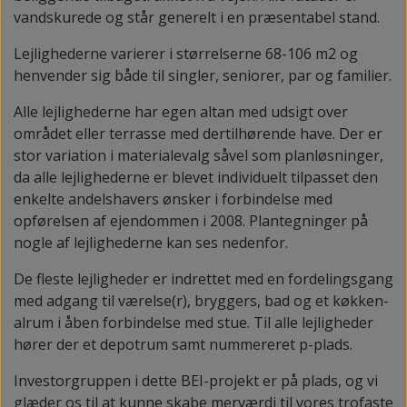
vandskurede og står generelt i en præsentabel stand.
Lejlighederne varierer i størrelserne 68-106 m2 og
henvender sig både til singler, seniorer, par og familier.
Alle lejlighederne har egen altan med udsigt over
området eller terrasse med dertilhørende have. Der er
stor variation i materialevalg såvel som planløsninger,
da alle lejlighederne er blevet individuelt tilpasset den
enkelte andelshavers ønsker i forbindelse med
opførelsen af ejendommen i 2008. Plantegninger på
nogle af lejlighederne kan ses nedenfor.
De fleste lejligheder er indrettet med en fordelingsgang
med adgang til værelse(r), bryggers, bad og et køkken-
alrum i åben forbindelse med stue. Til alle lejligheder
hører der et depotrum samt nummereret p-plads.
Investorgruppen i dette BEI-projekt er på plads, og vi
glæder os til at kunne skabe merværdi til vores trofaste