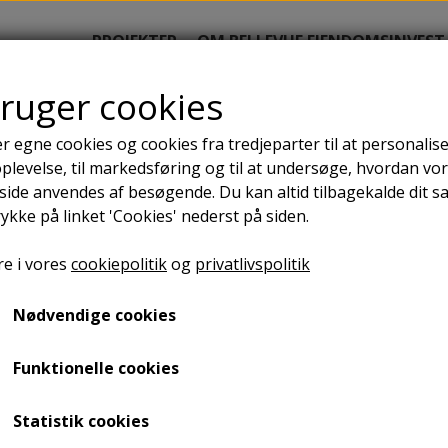
PROJEKTER
OM BELLEVUE EJENDOMSINVEST
bruger cookies
r egne cookies og cookies fra tredjeparter til at personalise
 Hammel 22 A/S 8450 Ham
levelse, til markedsføring og til at undersøge, hvordan vo
ide anvendes af besøgende. Du kan altid tilbagekalde dit 
rykke på linket 'Cookies' nederst på siden.
e i vores
cookiepolitik
og
privatlivspolitik
Nødvendige cookies
Funktionelle cookies
Statistik cookies
 Aarhus. Hammel er beliggende i et naturskønt område med 