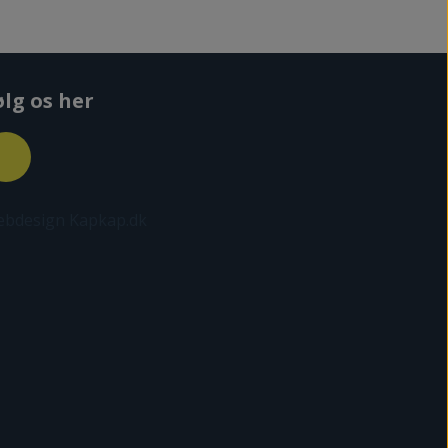
ølg os her
bdesign Kapkap.dk