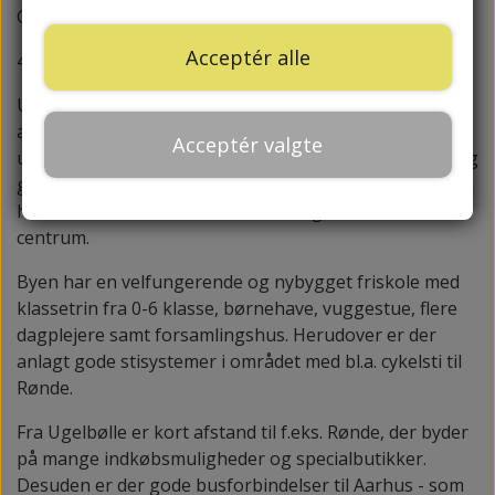
Gåsebakken, Ugelbølle, 8410 Rønde.
Acceptér alle
4 rækkehuse.
Ugelbølle er en hyggelig by ved Rønde og med kort
afstand til bl.a. Aahus. Byen er højtbeliggende, med
Acceptér valgte
udsigt over Mols og Kalø Vig, tæt på strand, bådlaug og
golfbane. Ugelbølle er en landsby, der i de senere år
har været i stor vækst - med børn og fællesskab i
centrum.
Byen har en velfungerende og nybygget friskole med
klassetrin fra 0-6 klasse, børnehave, vuggestue, flere
dagplejere samt forsamlingshus. Herudover er der
anlagt gode stisystemer i området med bl.a. cykelsti til
Rønde.
Fra Ugelbølle er kort afstand til f.eks. Rønde, der byder
på mange indkøbsmuligheder og specialbutikker.
Desuden er der gode busforbindelser til Aarhus - som