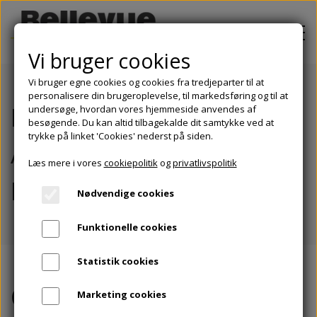
Vi bruger cookies
Vi bruger egne cookies og cookies fra tredjeparter til at
personalisere din brugeroplevelse, til markedsføring og til at
PROJEKTER
Ejendomsselskabet HR25
undersøge, hvordan vores hjemmeside anvendes af
besøgende. Du kan altid tilbagekalde dit samtykke ved at
OM BELLEVUE EJENDOMSINVEST
trykke på linket 'Cookies' nederst på siden.
A/S Ugelbølle, 8410
Læs mere i vores
cookiepolitik
og
privatlivspolitik
BOLIGER TIL LEJE
Rønde
Nødvendige cookies
BLIV INVESTOR
Funktionelle cookies
KONTAKT
Statistik cookies
Om
projektet
Marketing cookies