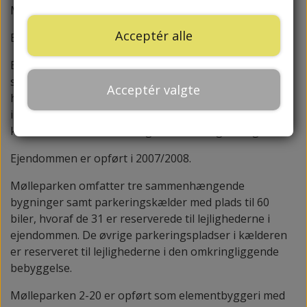
Mølleparken 2-20, 8660 Skanderborg.
Acceptér alle
Boligudlejningsejendom (31 lejligheder).
Ejendommen ligger med kort afstand til både skov og
sø, ligesom det blot er få minutters gang fra
Acceptér valgte
handelsstrøget i Skanderborg og det nye
indkøbscenter Blooms. Ejendommen ligger dertil med
kort afstand til både E45 og Skanderborg Banegård.
Ejendommen er opført i 2007/2008.
Mølleparken omfatter tre sammenhængende
bygninger samt parkeringskælder med plads til 60
biler, hvoraf de 31 er reserverede til lejlighederne i
ejendommen. De øvrige parkeringspladser i kælderen
er reserveret til lejlighederne i den omkringliggende
bebyggelse.
Mølleparken 2-20 er opført som elementbyggeri med