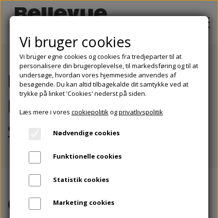
Vi bruger cookies
Vi bruger egne cookies og cookies fra tredjeparter til at
personalisere din brugeroplevelse, til markedsføring og til at
PROJEKTER
Ejendomsselskabet
undersøge, hvordan vores hjemmeside anvendes af
besøgende. Du kan altid tilbagekalde dit samtykke ved at
OM BELLEVUE EJENDOMSINVEST
trykke på linket 'Cookies' nederst på siden.
Mølleparken A/S 8660
Læs mere i vores
cookiepolitik
og
privatlivspolitik
BOLIGER TIL LEJE
Skanderborg
Nødvendige cookies
BLIV INVESTOR
Funktionelle cookies
KONTAKT
Statistik cookies
Om
projektet
Marketing cookies